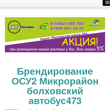
Главная
Производство рекламы
Размещение рекламы
О компании
Контакты
Брендирование
ОСУ2 Микрорайон
болховский
автобус473