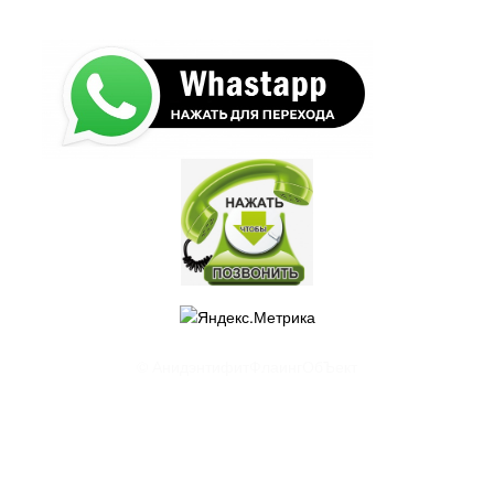
© АнидэнтифитФлаингОбЪект