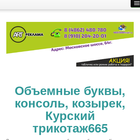
Главная
Производство рекламы
Размещение рекламы
О компании
Контакты
Объемные буквы,
консоль, козырек,
Курский
трикотаж665