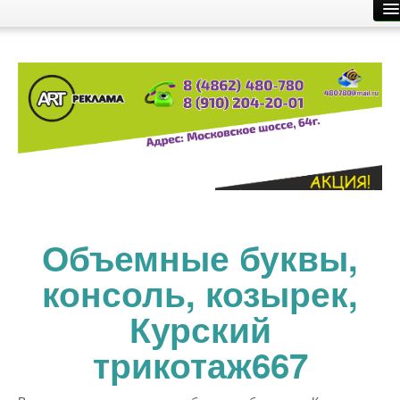
Главная
Производство рекламы
Размещение рекламы
О компании
Контакты
Объемные буквы,
консоль, козырек,
Курский
трикотаж667