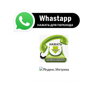
© АнидэнтифитФлаингОбЪект